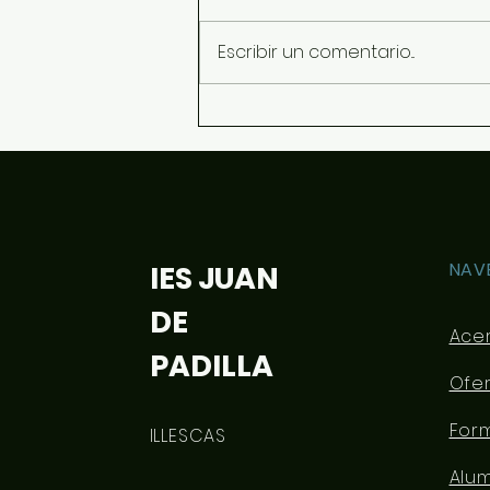
Escribir un comentario...
Información sobre
dispositivos y libros para el
curso 26/27
NAV
IES JUAN
DE
Ace
PADILLA
Ofe
For
ILLESCAS
Alu