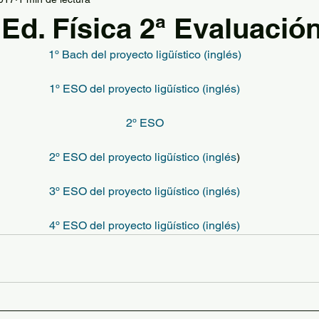
la
Graduación
Información Jefatura de Estudio
Ed. Física 2ª Evaluació
1º Bach del proyecto ligüístico (inglés)
FP
Tecnología
Grupo de teatro
Hábitos sal
1º ESO del proyecto ligüístico (inglés)
Descansos activos
PES
AFD extracurriculares
2º ESO
2º ESO del proyecto ligüístico (inglés
)
ión Deportiva
Plan de Igualdad
Deporte en Fam
3º ESO del proyecto ligüístico (inglés)
4º ESO del proyecto ligüístico (inglés)
El Comunero
Ajedrez
Lengua y Literatura
Geo
 Padilla