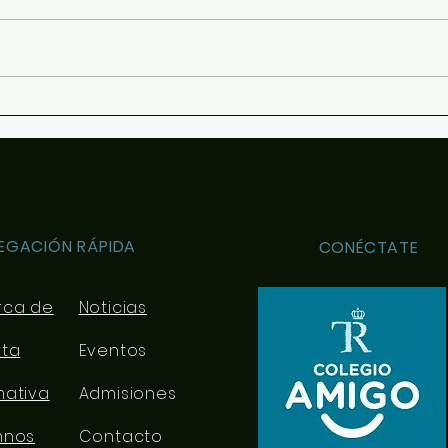
conte
optat
y se 
conoc
ofrec
Revista "El Comunero"
orien
nº31-2026
EGACIÓN RÁPIDA
CONÉCTATE
rca de
Noticias
rta
Eventos
mativa
Admisiones
mnos
Contacto