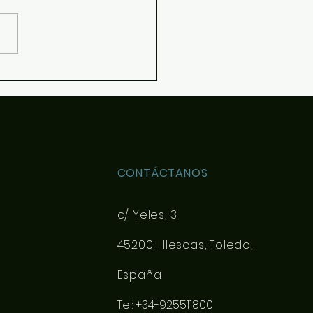
nido de las asignaturas
ivas de 4ESO y Bachillerato
pueda elegir con más
imiento en la matrícula se
e el siguiente documento de
tación: Desca
CONTÁCTANOS
c/ Yeles, 3
45200 Illescas, Toledo,
España
Tel: +34-925511800