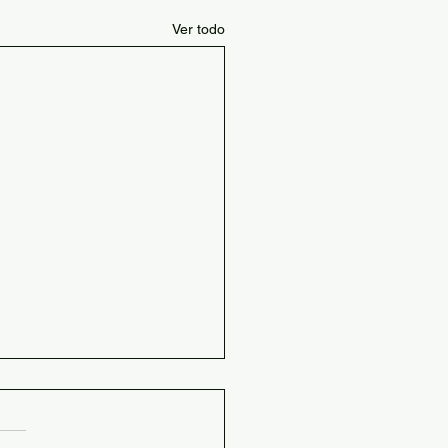
Ver todo
 de materias optativas
resolver dudas sobre el