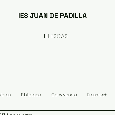
IES JUAN DE PADILLA
ILLESCAS
ituto
Oferta formativa
Proyectos y Planes
olares
Biblioteca
Convivencia
Erasmus+
017
1 min de lectura