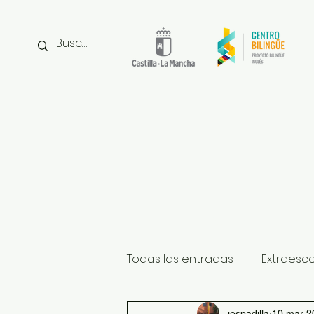
Inicio
Noticias
Inst
Todas las entradas
Extraesc
iespadilla
10 mar 2