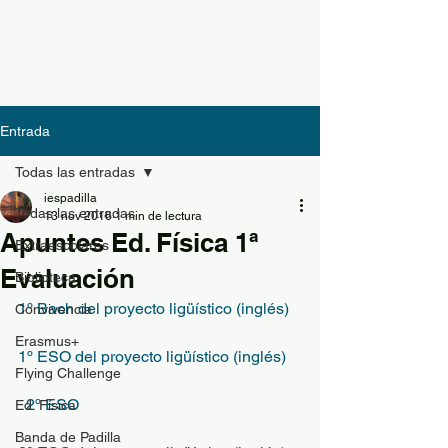
Entrada
Todas las entradas
iespadilla
Todas las entradas
13 nov 2016
1 min de lectura
Apuntes Ed. Física 1ª
Extraescolares
Evaluación
Biblioteca
1º Bach del proyecto ligüístico (inglés)
Convivencia
Erasmus+
1º ESO del proyecto ligüístico (inglés)
Flying Challenge
2º ESO
Ed. Física
Banda de Padilla