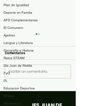
Plan de Igualdad
Deporte en Familia
AFD Complementarias
El Comunero
Ajedrez
Guía de materi
optativas
Lengua y Literatura
Geografía e Historia
Para resolver duda
Comentarios
contenido de las a
Retos STEAM
optativas de 4ESO
Día Juan de Padilla
Bachillerato y se p
Escribir un comentario...
Revista "El Comunero"
FyQ
con más conocimie
nº31-2026
matrícula se ofrece
PL
siguiente documen
Educacion Deportiva
orientación: Desca
Música
Información
IES JUAN DE