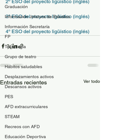
2º ESO del proyecto ligüístico (inglés)
Graduación
3º ESO del proyecto ligüístico (inglés)
Información Jefatura de Estudios
Información Secretaría
4º ESO del proyecto ligüístico (inglés)
FP
Tecnología
Grupo de teatro
Hábitos saludables
Desplazamientos activos
Ver todo
Entradas recientes
Descansos activos
PES
AFD extracurriculares
STEAM
Recreos con AFD
Educación Deportiva