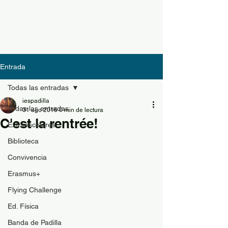
Entrada
Todas las entradas
iespadilla
Todas las entradas
31 ago 2016
0 min de lectura
C'est la rentrée!
Extraescolares
Biblioteca
Convivencia
Erasmus+
Flying Challenge
Ed. Física
Banda de Padilla