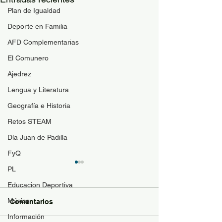
Plan de Igualdad
Deporte en Familia
AFD Complementarias
El Comunero
Ajedrez
Lengua y Literatura
Geografía e Historia
Retos STEAM
Día Juan de Padilla
FyQ
Guía de materi
PL
optativas
Educacion Deportiva
Para resolver duda
Música
Comentarios
contenido de las a
Información
optativas de 4ESO