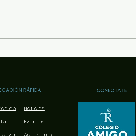
Para 
conte
optat
y se 
conoc
ofrec
Revista "El Comunero"
orien
nº31-2026
EGACIÓN RÁPIDA
CONÉCTATE
rca de
Noticias
rta
Eventos
mativa
Admisiones