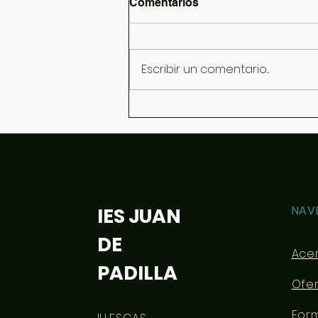
Comentarios
Escribir un comentario...
Información sobre
dispositivos y libros para el
curso 26/27
NAV
IES JUAN
DE
Ace
PADILLA
Ofe
For