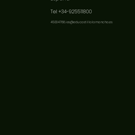
Tel: +34-925511800
45004788.ies@educastillalamancha.es