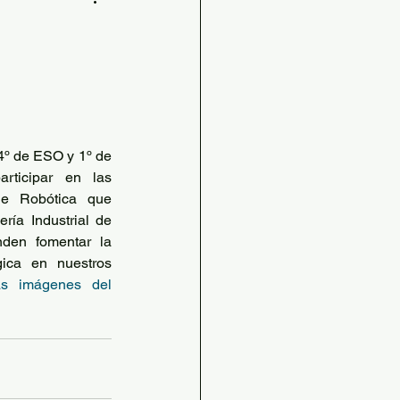
s
udables
STEAM
º de ESO y 1º de 
rticipar en las 
e Robótica que 
ilia
ría Industrial de 
nden fomentar la 
gica en nuestros 
as imágenes del 
grafía e Historia