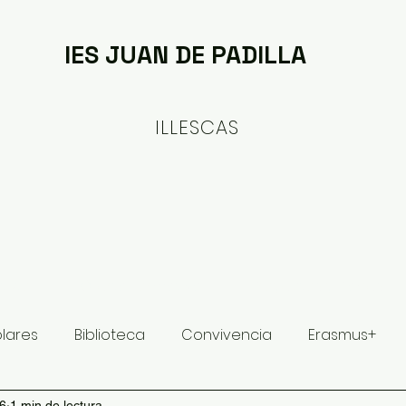
IES JUAN DE PADILLA
ILLESCAS
ituto
Oferta formativa
Proyectos y Planes
olares
Biblioteca
Convivencia
Erasmus+
16
1 min de lectura