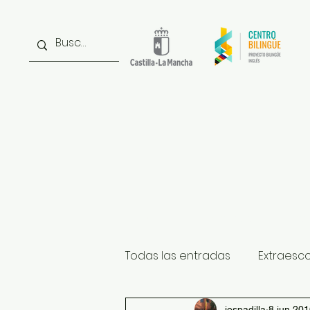
Inicio
Noticias
Inst
Todas las entradas
Extraesc
iespadilla
8 jun 20