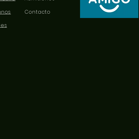
mnos
Contacto
res