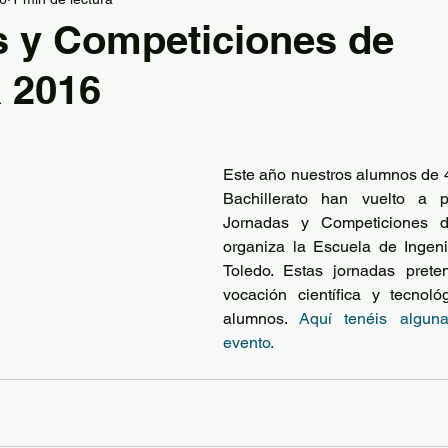
la
Graduación
Información Jefatura de Estudio
 y Competiciones de
 2016
FP
Tecnología
Grupo de teatro
Hábitos sal
Descansos activos
PES
AFD extracurriculares
Este año nuestros alumnos de 4
Bachillerato han vuelto a pa
Jornadas y Competiciones d
ión Deportiva
Plan de Igualdad
Deporte en Fam
organiza la Escuela de Ingenie
Toledo. Estas jornadas prete
vocación científica y tecnoló
alumnos. 
Aquí tenéis algun
El Comunero
Ajedrez
Lengua y Literatura
Geo
evento.
 Padilla