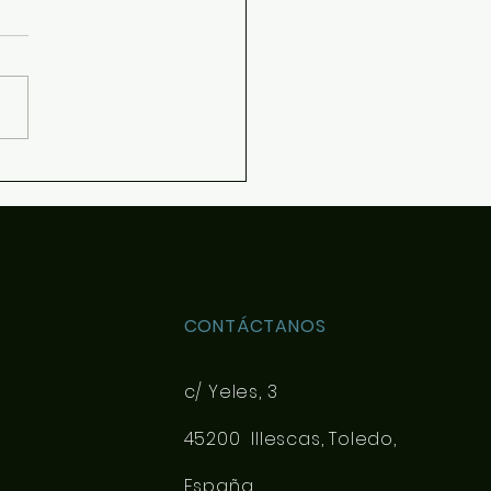
resolver dudas sobre el
nido de las asignaturas
ivas de 4ESO y Bachillerato
pueda elegir con más
imiento en la matrícula se
e el siguiente documento de
tación: Desca
CONTÁCTANOS
c/ Yeles, 3
45200 Illescas, Toledo,
España