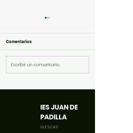
Comentarios
RETO STEAM CLÁSICA
Escribir un comentario...
Ganador del r
de matemática
IES JUAN DE
PADILLA
ILLESCAS