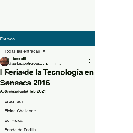
Entrada
Todas las entradas
iespadilla
Todas las entradas
22 may 2016
1 min de lectura
I Feria de la Tecnología en
Extraescolares
Sonseca 2016
Biblioteca
Actualizado:
14 feb 2021
Convivencia
Erasmus+
Flying Challenge
Ed. Física
Banda de Padilla