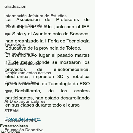
Graduación
Información Jefatura de Estudios
La Asociación de Profesores de 
Información Secretaría
Tecnología de Toledo, junto con el IES 
La Sisla y el Ayuntamiento de Sonseca, 
FP
han organizado la I Feria de Tecnología 
Tecnología
Educativa de la provincia de Toledo. 
Grupo de teatro
El evento tuvo lugar el pasado martes 
17 de mayo, donde se mostraron los 
Hábitos saludables
proyectos de electromecánica, 
Desplazamientos activos
electrónica, impresión 3D y robótica  
Descansos activos
que los alumnos de Tecnología de ESO 
y Bachillerato, de los centros 
PES
participantes, han estado desarrollando 
AFD extracurriculares
en sus clases durante todo el curso.
STEAM
Fotos del evento.
Recreos con AFD
Extraescolares
Educación Deportiva
Tecnología