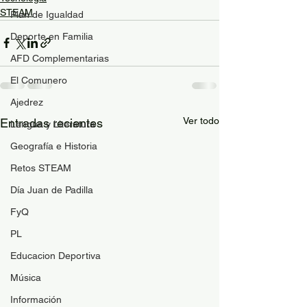
STEAM
Plan de Igualdad
Deporte en Familia
AFD Complementarias
El Comunero
Ajedrez
Ver todo
Entradas recientes
Lengua y Literatura
Geografía e Historia
Retos STEAM
Día Juan de Padilla
FyQ
PL
Educacion Deportiva
Música
Información