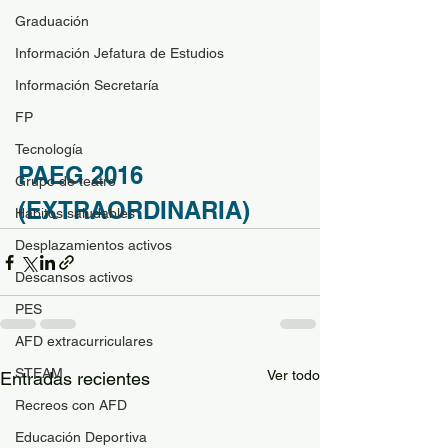
Graduación
Información Jefatura de Estudios
Información Secretaría
FP
Tecnología
PAEG 2016 
Grupo de teatro
(EXTRAORDINARIA)
Hábitos saludables
Desplazamientos activos
Descansos activos
PES
AFD extracurriculares
STEAM
Ver todo
Entradas recientes
Recreos con AFD
Educación Deportiva