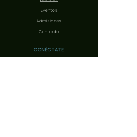
Eventos
Admisiones
Contacto
CONÉCTATE
CONTÁCTANOS
c/ Yeles, 3