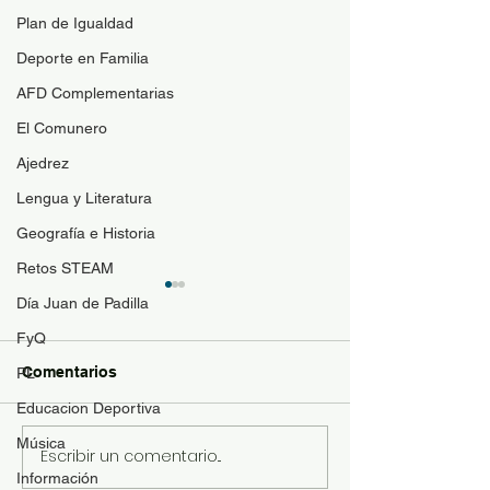
Plan de Igualdad
Deporte en Familia
AFD Complementarias
El Comunero
Ajedrez
Lengua y Literatura
Geografía e Historia
Retos STEAM
Guía de materi
Día Juan de Padilla
optativas
FyQ
Para resolver duda
Comentarios
PL
contenido de las a
Educacion Deportiva
optativas de 4ESO
Bachillerato y se p
Música
Escribir un comentario...
Revista "El Comunero"
con más conocimie
Información
nº31-2026