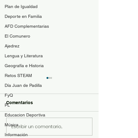
Plan de Igualdad
Deporte en Familia
AFD Complementarias
El Comunero
Ajedrez
Lengua y Literatura
Geografía e Historia
Retos STEAM
Guía de materi
Día Juan de Padilla
optativas
FyQ
Para resolver duda
Comentarios
PL
contenido de las a
optativas de 4ESO
Educacion Deportiva
Bachillerato y se p
Música
Escribir un comentario...
Revista "El Comunero"
con más conocimie
nº31-2026
Información
matrícula se ofrece