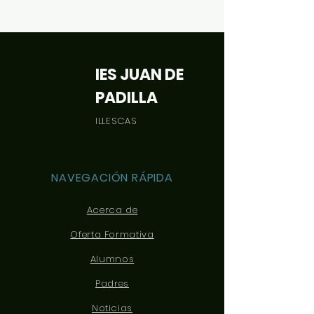
siguiente documen
orientación: Desca
IES JUAN DE
PADILLA
ILLESCAS
NAVEGACIÓN RÁPIDA
Acerca de
Oferta Formativa
Alumnos
Padres
Noticias