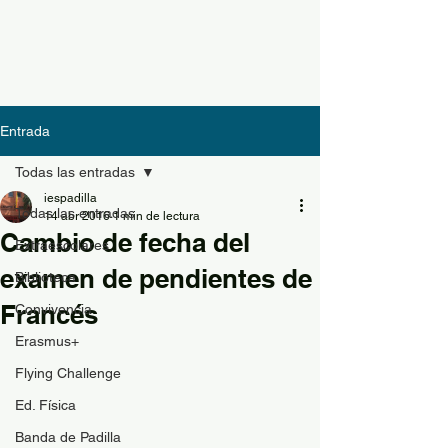
Entrada
Todas las entradas
iespadilla
Todas las entradas
14 abr 2016
1 min de lectura
Cambio de fecha del
Extraescolares
examen de pendientes de
Biblioteca
Francés
Convivencia
Erasmus+
Flying Challenge
Ed. Física
Banda de Padilla