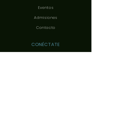
Eventos
Admisiones
Contacto
CONÉCTATE
CONTÁCTANOS
c/ Yeles, 3