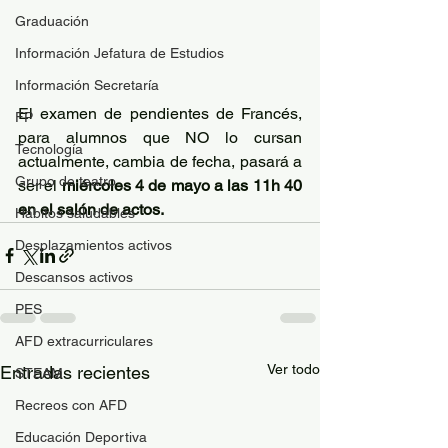
Graduación
Información Jefatura de Estudios
Información Secretaría
El examen de pendientes de Francés, 
FP
para alumnos que NO lo cursan 
Tecnología
actualmente, cambia de fecha, pasará a 
Grupo de teatro
ser el 
miércoles 4 de mayo a las 11h 40 
en el salón de actos.
Hábitos saludables
Desplazamientos activos
Descansos activos
PES
AFD extracurriculares
Ver todo
Entradas recientes
STEAM
Recreos con AFD
Educación Deportiva