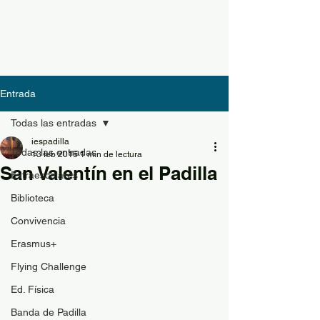
Entrada
Todas las entradas
iespadilla
Todas las entradas
13 feb 2016
1 min de lectura
San Valentín en el Padilla
Extraescolares
Biblioteca
Convivencia
Erasmus+
Flying Challenge
Ed. Física
Banda de Padilla