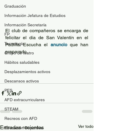
Graduación
Información Jefatura de Estudios
Información Secretaría
El club de compañeros se encarga de 
FP
felicitar el día de San Valentín en el 
Tecnología
Padilla. Escucha el 
anuncio
 que han 
preparado. 
Grupo de teatro
Hábitos saludables
Desplazamientos activos
Descansos activos
PES
AFD extracurriculares
STEAM
Recreos con AFD
Ver todo
Entradas recientes
Educación Deportiva