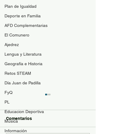
Plan de Igualdad
Deporte en Familia
AFD Complementarias
El Comunero
Ajedrez
Lengua y Literatura
Geografía e Historia
Retos STEAM
Día Juan de Padilla
FyQ
Guía de materi
PL
optativas
Educacion Deportiva
Para resolver duda
Comentarios
Música
contenido de las a
optativas de 4ESO
Información