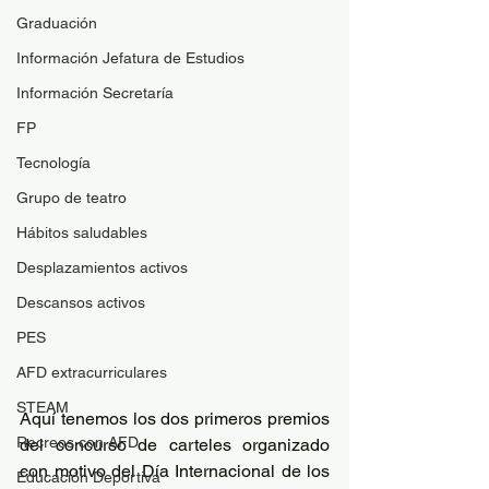
Graduación
Información Jefatura de Estudios
Información Secretaría
FP
Tecnología
Grupo de teatro
Hábitos saludables
Desplazamientos activos
Descansos activos
PES
AFD extracurriculares
STEAM
Aquí tenemos los dos primeros premios 
Recreos con AFD
del concurso de carteles organizado 
con motivo del Día Internacional de los 
Educación Deportiva