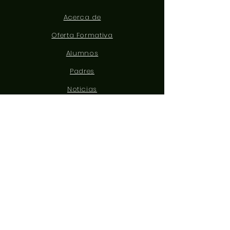
Acerca de
Oferta Formativa
Alumnos
Padres
Noticias
Eventos
Admisiones
Contacto
CONÉCTATE