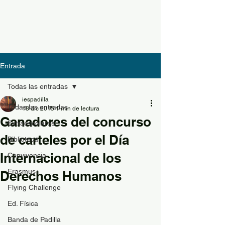
Entrada
Todas las entradas
iespadilla
Todas las entradas
18 dic 2015
1 min de lectura
Ganadores del concurso
Extraescolares
de carteles por el Día
Biblioteca
Internacional de los
Convivencia
Erasmus+
Derechos Humanos
Flying Challenge
Ed. Física
Banda de Padilla