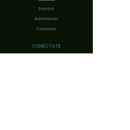
Eventos
Admisiones
Contacto
CONÉCTATE
CONTÁCTANOS
c/ Yeles, 3