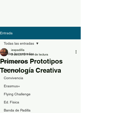
Entrada
Todas las entradas
iespadilla
Todas las entradas
3 dic 2015
1 min de lectura
Primeros Prototipos
Extraescolares
Tecnología Creativa
Biblioteca
Convivencia
Erasmus+
Flying Challenge
Ed. Física
Banda de Padilla