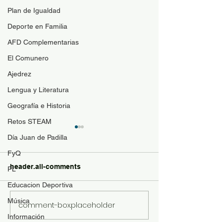
Plan de Igualdad
Deporte en Familia
AFD Complementarias
El Comunero
Ajedrez
Lengua y Literatura
Geografía e Historia
Retos STEAM
Guía de materi
Día Juan de Padilla
optativas
FyQ
Para resolver duda
header.all-comments
PL
contenido de las a
Educacion Deportiva
optativas de 4ESO
Bachillerato y se p
Música
comment-box.placeholder
Revista "El Comunero"
con más conocimie
nº31-2026
Información