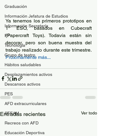
Graduación
Información Jefatura de Estudios
Ya tenemos los primeros prototipos en 
Información Secretaría
1º ESO, basados en Cubecraft 
(Papercraft Toys). Todavía están sin 
FP
decorar, pero son buena muestra del 
Tecnología
trabajo realizado durante este trimestre. 
Grupo de teatro
Proximamente más...
Hábitos saludables
Desplazamientos activos
Descansos activos
PES
AFD extracurriculares
Ver todo
Entradas recientes
STEAM
Recreos con AFD
Educación Deportiva