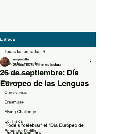
Entrada
Todas las entradas
iespadilla
Todas las entradas
25 sept 2015
1 min de lectura
26 de septiembre: Día
Extraescolares
Europeo de las Lenguas
Biblioteca
Convivencia
Erasmus+
Flying Challenge
Ed. Física
Podéis "celebrar" el "Día Europeo de 
Banda de Padilla
las Lenguas" en: 