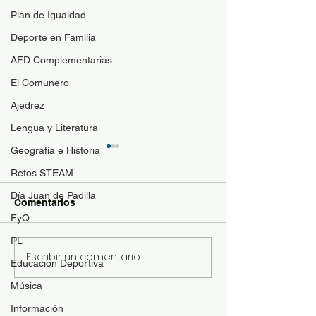
Plan de Igualdad
Deporte en Familia
AFD Complementarias
El Comunero
Ajedrez
Lengua y Literatura
Geografía e Historia
Guía de materi
optativas
Retos STEAM
Día Juan de Padilla
Para resolver duda
Comentarios
contenido de las a
FyQ
optativas de 4ESO
PL
Bachillerato y se p
Escribir un comentario...
Revista "El Comunero"
Educacion Deportiva
con más conocimie
nº31-2026
matrícula se ofrece
Música
siguiente documen
Información
orientación: Desca