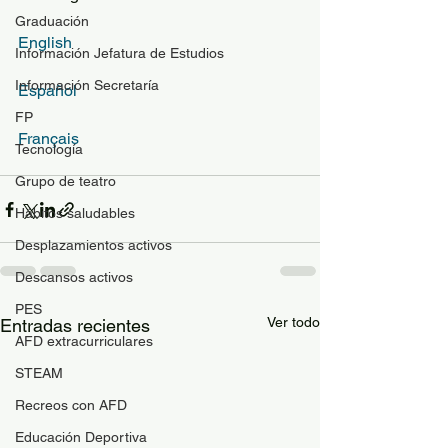
Graduación
English
Información Jefatura de Estudios
Información Secretaría
Español
FP
Français
Tecnología
Grupo de teatro
Hábitos saludables
Desplazamientos activos
Descansos activos
PES
Ver todo
Entradas recientes
AFD extracurriculares
STEAM
Recreos con AFD
Educación Deportiva