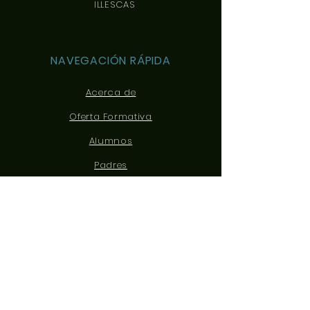
ILLESCAS
NAVEGACIÓN RÁPIDA
Acerca de
Oferta Formativa
Alumnos
Padres
Noticias
Eventos
Admisiones
Contacto
CONÉCTATE