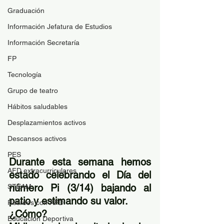
Graduación
Información Jefatura de Estudios
Información Secretaría
FP
Tecnología
Grupo de teatro
Hábitos saludables
Desplazamientos activos
Descansos activos
PES
Durante esta semana hemos 
AFD extracurriculares
estado celebrando el Día del 
número Pi (3/14) bajando al 
STEAM
patio y estimando su valor. 
Recreos con AFD
¿Cómo? 
Educación Deportiva