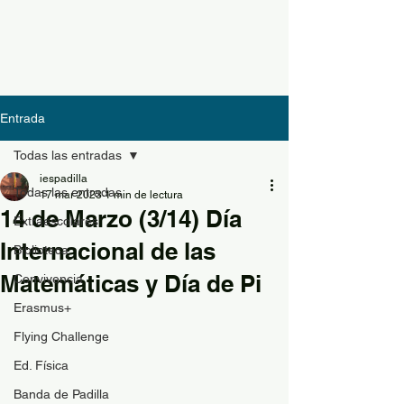
Entrada
Todas las entradas
iespadilla
Todas las entradas
17 mar 2023
1 min de lectura
14 de Marzo (3/14) Día
Extraescolares
Internacional de las
Biblioteca
Matemáticas y Día de Pi
Convivencia
Erasmus+
Flying Challenge
Ed. Física
Banda de Padilla