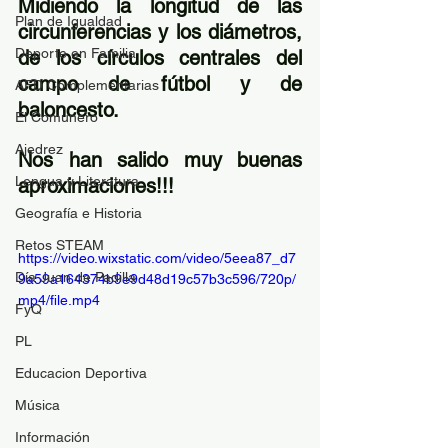
Midiendo la longitud de las 
Plan de Igualdad
circunferencias y los diámetros, 
Deporte en Familia
de los círculos centrales del 
campo de fútbol y de 
AFD Complementarias
baloncesto. 
El Comunero
Ajedrez
Nos han salido muy buenas 
Lengua y Literatura
aproximaciones!!!
Geografía e Historia
Retos STEAM
https://video.wixstatic.com/video/5eea87_d7
Día Juan de Padilla
9a59a164374b9e9d48d19c57b3c596/720p/
mp4/file.mp4
FyQ
PL
Educacion Deportiva
Música
Información